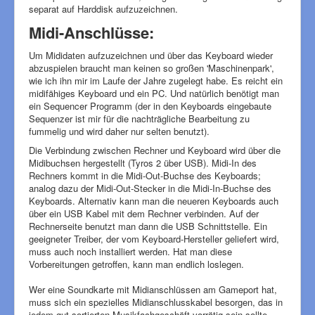
separat auf Harddisk aufzuzeichnen.
Midi-Anschlüsse:
Um Mididaten aufzuzeichnen und über das Keyboard wieder
abzuspielen braucht man keinen so großen 'Maschinenpark',
wie ich ihn mir im Laufe der Jahre zugelegt habe. Es reicht ein
midifähiges Keyboard und ein PC. Und natürlich benötigt man
ein Sequencer Programm (der in den Keyboards eingebaute
Sequenzer ist mir für die nachträgliche Bearbeitung zu
fummelig und wird daher nur selten benutzt).
Die Verbindung zwischen Rechner und Keyboard wird über die
Midibuchsen hergestellt (Tyros 2 über USB). Midi-In des
Rechners kommt in die Midi-Out-Buchse des Keyboards;
analog dazu der Midi-Out-Stecker in die Midi-In-Buchse des
Keyboards. Alternativ kann man die neueren Keyboards auch
über ein USB Kabel mit dem Rechner verbinden. Auf der
Rechnerseite benutzt man dann die USB Schnittstelle. Ein
geeigneter Treiber, der vom Keyboard-Hersteller geliefert wird,
muss auch noch installiert werden. Hat man diese
Vorbereitungen getroffen, kann man endlich loslegen.
Wer eine Soundkarte mit Midianschlüssen am Gameport hat,
muss sich ein spezielles Midianschlusskabel besorgen, das in
jedem gut sortierten Musikfachgeschäft vorrätig sein sollte.