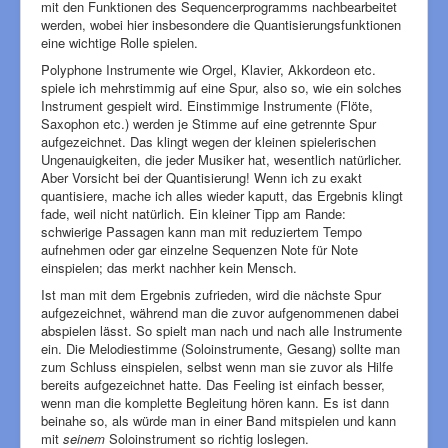
mit den Funktionen des Sequencerprogramms nachbearbeitet
werden, wobei hier insbesondere die Quantisierungsfunktionen
eine wichtige Rolle spielen.
Polyphone Instrumente wie Orgel, Klavier, Akkordeon etc.
spiele ich mehrstimmig auf eine Spur, also so, wie ein solches
Instrument gespielt wird. Einstimmige Instrumente (Flöte,
Saxophon etc.) werden je Stimme auf eine getrennte Spur
aufgezeichnet. Das klingt wegen der kleinen spielerischen
Ungenauigkeiten, die jeder Musiker hat, wesentlich natürlicher.
Aber Vorsicht bei der Quantisierung! Wenn ich zu exakt
quantisiere, mache ich alles wieder kaputt, das Ergebnis klingt
fade, weil nicht natürlich. Ein kleiner Tipp am Rande:
schwierige Passagen kann man mit reduziertem Tempo
aufnehmen oder gar einzelne Sequenzen Note für Note
einspielen; das merkt nachher kein Mensch.
Ist man mit dem Ergebnis zufrieden, wird die nächste Spur
aufgezeichnet, während man die zuvor aufgenommenen dabei
abspielen lässt. So spielt man nach und nach alle Instrumente
ein. Die Melodiestimme (Soloinstrumente, Gesang) sollte man
zum Schluss einspielen, selbst wenn man sie zuvor als Hilfe
bereits aufgezeichnet hatte. Das Feeling ist einfach besser,
wenn man die komplette Begleitung hören kann. Es ist dann
beinahe so, als würde man in einer Band mitspielen und kann
mit
seinem
Soloinstrument so richtig loslegen.