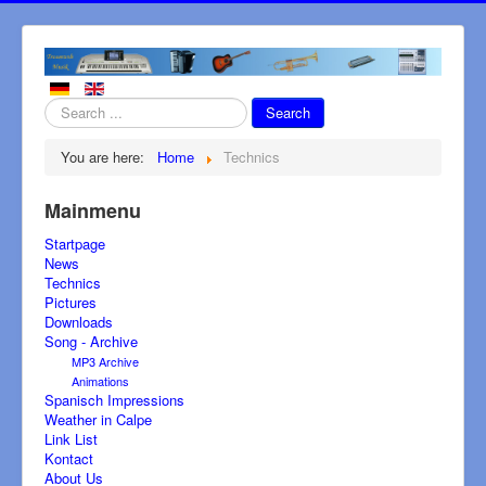
Search
Search
...
You are here:
Home
Technics
Mainmenu
Startpage
News
Technics
Pictures
Downloads
Song - Archive
MP3 Archive
Animations
Spanisch Impressions
Weather in Calpe
Link List
Kontact
About Us