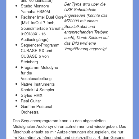
und Kondensator)
Der Tyros wird über die
Studio Monitore
USB-Schnittstelle
Yamaha HS80M
angesteuert (könnte das
Rechner Intel Dual Core
MZ2000 mit einem
(Midi In/Out 7-fach,
Spezialkabel und
Soundinterface Yamaha
entsprechenden Treibern
01X/I88X - 16
auch), Durch Klicken auf
Audioeingänge)
das Bild wird eine
Sequencer-Programm
Vergrößerung angezeigt.
CUBASE SX und
CUBASE 5 von
Steinberg
Programm Melodyne
für die
Vocalbearbeitung
Native Instruments
Kontakt 4 Sampler
Stylus RMX
Real Guitar
Garritan Personal
Orchestra
Das Sequencerprogramm kann zu den abgespielten
Midisignalen Audio synchron aufnehmen und wiedergeben. Das
Mischpult erlaubt es mir Aufzeichnungen abzuspielen, die nur
im Kopfhörer zu hören sind, und gleichzeitig z. B. den Gesang