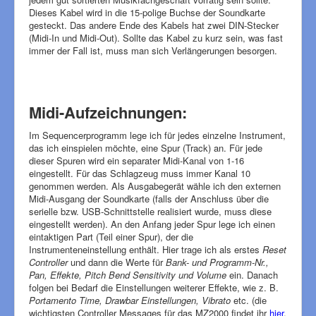
Dieses Kabel wird in die 15-polige Buchse der Soundkarte
gesteckt. Das andere Ende des Kabels hat zwei DIN-Stecker
(Midi-In und Midi-Out). Sollte das Kabel zu kurz sein, was fast
immer der Fall ist, muss man sich Verlängerungen besorgen.
Midi-Aufzeichnungen:
Im Sequencerprogramm lege ich für jedes einzelne Instrument,
das ich einspielen möchte, eine Spur (Track) an. Für jede
dieser Spuren wird ein separater Midi-Kanal von 1-16
eingestellt. Für das Schlagzeug muss immer Kanal 10
genommen werden. Als Ausgabegerät wähle ich den externen
Midi-Ausgang der Soundkarte (falls der Anschluss über die
serielle bzw. USB-Schnittstelle realisiert wurde, muss diese
eingestellt werden). An den Anfang jeder Spur lege ich einen
eintaktigen Part (Teil einer Spur), der die
Instrumenteneinstellung enthält. Hier trage ich als erstes
Reset
Controller
und dann die Werte für
Bank- und Programm-Nr.,
Pan, Effekte, Pitch Bend Sensitivity und Volume
ein. Danach
folgen bei Bedarf die Einstellungen weiterer Effekte, wie z. B.
Portamento Time, Drawbar Einstellungen, Vibrato
etc. (die
wichtigsten Controller Messages für das MZ2000 findet ihr
hier
,