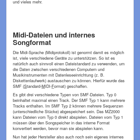
und vieles mehr.
Midi-Dateien und internes
Songformat
Die Midi-Sprache (Midiprotokoll) ist genormt damit es möglich
ist, viele verschiedene Geräte zu unterstützen. So ist es
natürlich auch sinnvoll einen Dateistandard zu verwenden, um
die Daten zwischen verschiedenen Computern und
Musikinstrumenten mit Datenleseeinrichtung (z. B.
Diskettenlaufwerk) austauschen zu können. Hierfür wurde das
SMF (
S
tandard-
M
IDI-
F
ormat) geschaffen.
Es gibt drei verschiedene Typen von SMF-Dateien. Typ 0
beinhaltet maximal einen Track. Der SMF Typ 1 kann mehrere
Tracks enthalten. Im SMF Typ 2 können mehrere Sequenzen
(unterschiedliche Stücke) abgespeichert sein. Das MZ2000
kann Dateien vom Typ 0 direkt abspielen. Dateien vom Typ 1
müssen über den Songspeicher in das interne Format
konvertiert werden, bevor man sie abspielen kann.
Nun hat jeder Hersteller also auch noch sein eigenes internes