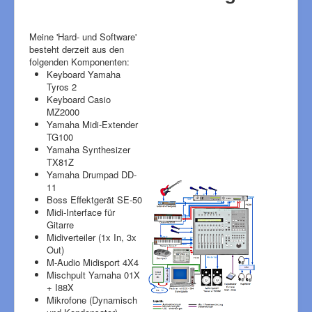
Meine 'Hard- und Software'
besteht derzeit aus den
folgenden Komponenten:
Keyboard Yamaha
Tyros 2
Keyboard Casio
MZ2000
Yamaha Midi-Extender
TG100
Yamaha Synthesizer
TX81Z
Yamaha Drumpad DD-
11
Boss Effektgerät SE-50
Midi-Interface für
Gitarre
Midiverteiler (1x In, 3x
Out)
M-Audio Midisport 4X4
Mischpult Yamaha 01X
+ I88X
Mikrofone (Dynamisch