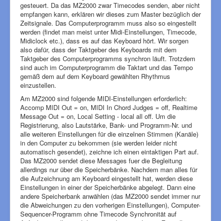
gesteuert. Da das MZ2000 zwar Timecodes senden, aber nicht
empfangen kann, erklären wir dieses zum Master bezüglich der
Zeitsignale. Das Computerprogramm muss also so eingestellt
werden (findet man meist unter Midi-Einstellungen, Timecode,
Midiclock etc.), dass es auf das Keyboard hört. Wir sorgen
also dafür, dass der Taktgeber des Keyboards mit dem
Taktgeber des Computerprogramms synchron läuft. Trotzdem
sind auch im Computerprogramm die Taktart und das Tempo
gemäß dem auf dem Keyboard gewählten Rhythmus
einzustellen.
Am MZ2000 sind folgende MIDI-Einstellungen erforderlich:
Accomp MIDI Out = on, MIDI In Chord Judges = off, Realtime
Message Out = on, Local Setting - local all off. Um die
Registrierung, also Lautstärke, Bank- und Programm-Nr. und
alle weiteren Einstellungen für die einzelnen Stimmen (Kanäle)
in den Computer zu bekommen (sie werden leider nicht
automatisch gesendet), zeichne ich einen eintaktigen Part auf.
Das MZ2000 sendet diese Messages fuer die Begleitung
allerdings nur über die Speicherbänke. Nachdem man alles für
die Aufzeichnung am Keyboard eingestellt hat, werden diese
Einstellungen in einer der Speicherbänke abgelegt. Dann eine
andere Speicherbank anwählen (das MZ2000 sendet immer nur
die Abweichungen zu den vorherigen Einstellungen), Computer-
Sequencer-Programm ohne Timecode Synchronität auf