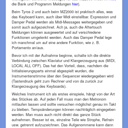
die Bank und Programm Meldungen
hier
).
Beim Tyros 2 und auch beim MZ2000 ist praktisch alles, was
das Keyboard kann, auch über Midi einstellbar. Expression und
Damper Pedal werden als Midi-Messages weitergegeben und
somit auch aufgezeichnet. Ach ja, auch die Aftertouch
Meldungen können ausgewertet und auf verschiedene
Funktionen umgelenkt werden. Auch das Damper Pedal lege
ich manchmal um auf eine andere Funktion, wie z. B.
Portamento an/aus.
Bevor ich mit der Aufnahme beginne, schalte ich die direkte
Verbindung zwischen Klaviatur und Klangerzeugung aus (MIDI,
LOCAL ALL OFF). Das hat den Vorteil, dass, nachdem die
Initialisierungsparts einmal abgespielt wurden, die
Instrumentenstimme über den Sequencer wiedergegeben wird
(Tastendruck geht zum Rechner und von da zurück zur
Klangerzeugung des Keyboards).
Welches Instrument ich als erstes einspiele, hängt von der Art
des Stückes ab. Auf jeden Fall muss man den Metronom
mitlaufen lassen und sollte versuchen möglichst genau im Takt
zu bleiben. Tempoänderungen können nachträglich eingegeben
werden. Man muss auch nicht direkt das ganze Stück
aufnehmen. Besser ist es, einzelne Teile wie Strophe, Refrain
usw. getrennt aufzuzeichnen. Das Aufgenommene kann dann