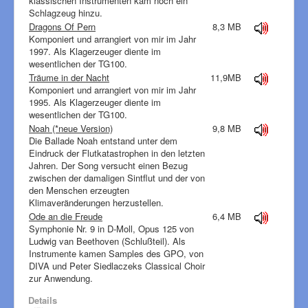
klassischen Instrumenten kam noch ein
Schlagzeug hinzu.
Dragons Of Pern
8,3 MB
Komponiert und arrangiert von mir im Jahr
1997. Als Klagerzeuger diente im
wesentlichen der TG100.
Träume in der Nacht
11,9MB
Komponiert und arrangiert von mir im Jahr
1995. Als Klagerzeuger diente im
wesentlichen der TG100.
Noah (*neue Version)
9,8 MB
Die Ballade Noah entstand unter dem
Eindruck der Flutkatastrophen in den letzten
Jahren. Der Song versucht einen Bezug
zwischen der damaligen Sintflut und der von
den Menschen erzeugten
Klimaveränderungen herzustellen.
Ode an die Freude
6,4 MB
Symphonie Nr. 9 in D-Moll, Opus 125 von
Ludwig van Beethoven (Schlußteil). Als
Instrumente kamen Samples des GPO, von
DIVA und Peter Siedlaczeks Classical Choir
zur Anwendung.
Details