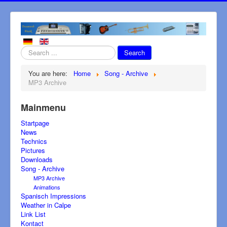
Search
Search
...
You are here:
Home
Song - Archive
MP3 Archive
Mainmenu
Startpage
News
Technics
Pictures
Downloads
Song - Archive
MP3 Archive
Animations
Spanisch Impressions
Weather in Calpe
Link List
Kontact