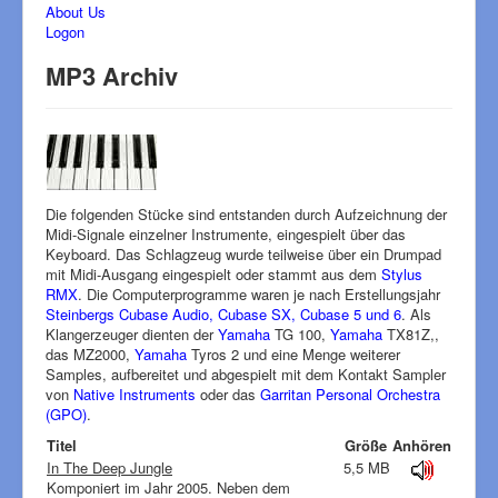
About Us
Logon
MP3 Archiv
Die folgenden Stücke sind entstanden durch Aufzeichnung der
Midi-Signale einzelner Instrumente, eingespielt über das
Keyboard. Das Schlagzeug wurde teilweise über ein Drumpad
mit Midi-Ausgang eingespielt oder stammt aus dem
Stylus
RMX
. Die Computerprogramme waren je nach Erstellungsjahr
Steinbergs Cubase Audio, Cubase SX, Cubase 5 und 6
. Als
Klangerzeuger dienten der
Yamaha
TG 100,
Yamaha
TX81Z,,
das MZ2000,
Yamaha
Tyros 2 und eine Menge weiterer
Samples, aufbereitet und abgespielt mit dem Kontakt Sampler
von
Native Instruments
oder das
Garritan Personal Orchestra
(GPO)
.
Titel
Größe
Anhören
In The Deep Jungle
5,5 MB
Komponiert im Jahr 2005. Neben dem